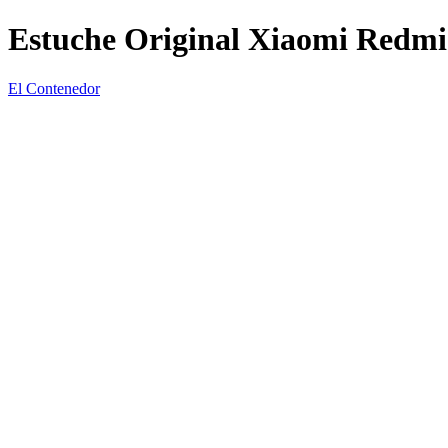
Estuche Original Xiaomi Redm
El Contenedor