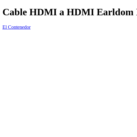
Cable HDMI a HDMI Earldom
El Contenedor